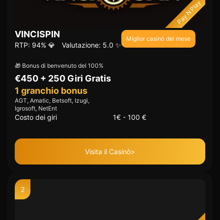
Pay N Play
VINCISPIN
Miglior casinò del mese
RTP: 94% 💎
Valutazione: 5.0 ✨
🎁 Bonus di benvenuto del 100%
€450 + 250 Giri Gratis
1 granchio bonus
AGT, Amatic, Betsoft, Izugi,
Igrosoft, NetEnt
Costo dei giri
1€ - 100 €
Visita il Casinò
>
2