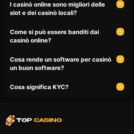
I casinò online sono migliori delle
slot e dei casinò locali?
Sì, perché in un casinò online, ad esempio STAKE Casino,
puoi giocare senza uscire di casa.
Come si può essere banditi dai
casinò online?
Ban – cancellazione di un account per violazione delle
regole. Ad esempio, se utilizzi dati falsi, verrai eliminato.
Cosa rende un software per casinò
un buon software?
Elevato RTP (a partire dal 96%), presenza di un jackpot
progressivo, menù informativo in italiano e slot con un
Cosa significa KYC?
Maxwin elevato.
Verifica dell'identità del giocatore progettata per
proteggere il giocatore dall'hacking dell'account.
TOP
CASINO